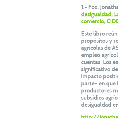
1.- Fox, Jonat
desigualdad: La
comercio, C
Este libro reún
propósitos y r
agrícolas de A
empleo agrícol
cuentas. Los e
significativo d
impacto positi
parte– en que l
productores má
subsidios agrí
desigualdad en 
http://jonatha