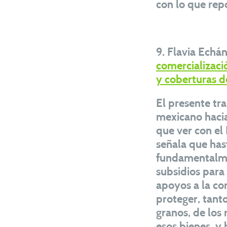
con lo que repo
9. Flavia Echá
comercializaci
y coberturas d
El presente tra
mexicano hacia
que ver con el
señala que has
fundamentalmen
subsidios para
apoyos a la co
proteger, tan
granos, de los 
esos bienes, y