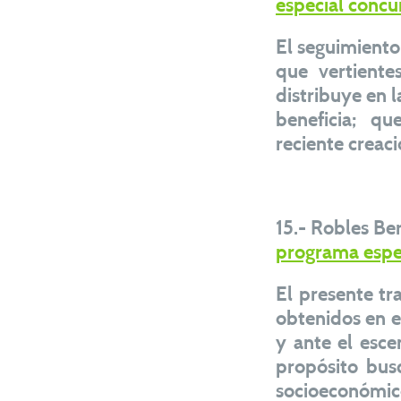
especial concu
El seguimiento
que vertient
distribuye en l
beneficia; q
reciente creaci
15.- Robles Be
programa espec
El presente tr
obtenidos en e
y ante el esce
propósito bus
socioeconómico