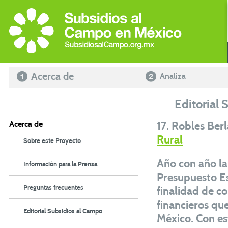
Acerca de
Analiza
Editorial 
Acerca de
17. Robles Ber
Rural
Sobre este Proyecto
Año con año la
Información para la Prensa
Presupuesto Es
Preguntas frecuentes
finalidad de co
financieros qu
Editorial Subsidios al Campo
México. Con es