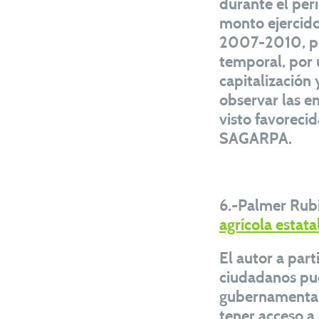
durante el per
monto ejercido
2007-2010, por
temporal, por 
capitalización
observar las e
visto favoreci
SAGARPA.
6.-Palmer Rubi
agrícola estata
El autor a par
ciudadanos pue
gubernamental
tener acceso a