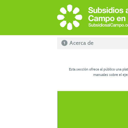
Acerca de
Esta sección ofrece al público una pla
manuales sobre el ejerc