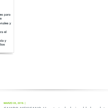
les para
as
onales y
ra el
cia y
ios
MARZO 05, 2018. |