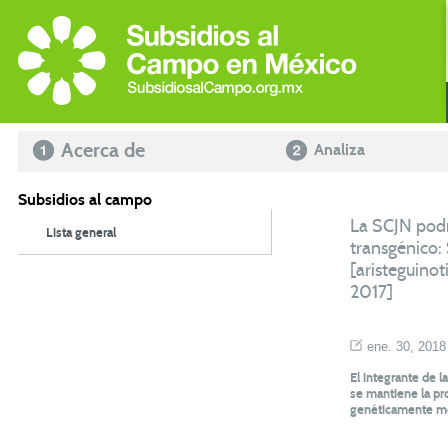
Acerca de
Analiza
Subsidios al campo
La SCJN podrí
Lista general
transgénico:
[aristeguino
2017]
ene. 30, 2018
El integrante de 
se mantiene la pr
genéticamente mo