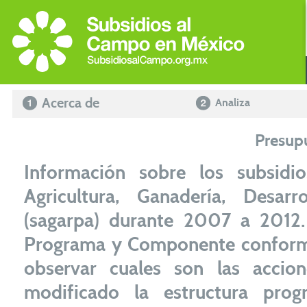
Acerca de
Analiza
Presup
Información sobre los subsidi
Agricultura, Ganadería, Desar
(sagarpa) durante 2007 a 2012.
Programa y Componente conforme 
observar cuales son las acci
modificado la estructura prog