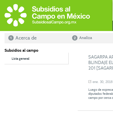
Acerca de
Analiza
Subsidios al campo
SAGARPA A
Lista general
BLINDAJE 
201 [SAGARP
ene. 30, 2018
Luego de expresar
diputados federal
campo por cerca 