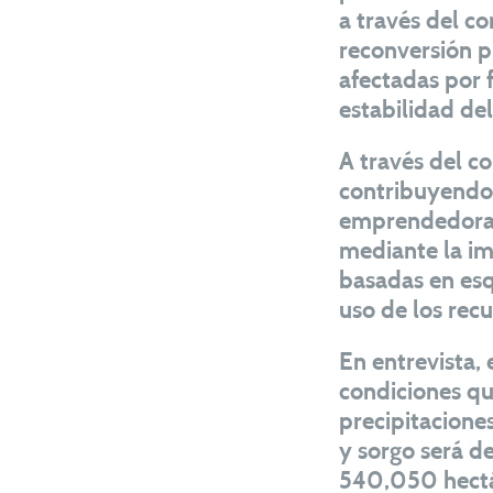
a través del c
reconversión p
afectadas por 
estabilidad de
A través del c
contribuyendo 
emprendedoras 
mediante la i
basadas en esq
uso de los rec
En entrevista,
condiciones qu
precipitacione
y sorgo será d
540,050 hectá