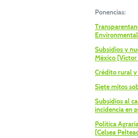
Ponencias:
Transparentand
Environmental
Subsidios y nue
México [Víctor
Crédito rural 
Siete mitos so
Subsidios al c
incidencia en p
Política Agra
[Celsea Peltea