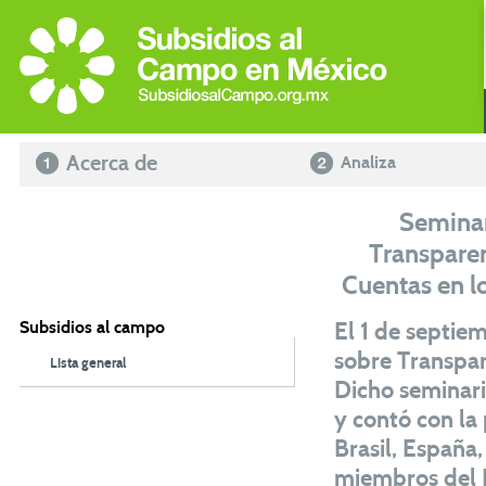
Acerca de
Analiza
Seminar
Transparen
Cuentas en l
Subsidios al campo
El 1 de septie
sobre Transpar
Lista general
Dicho seminar
y contó con la 
Brasil, España
miembros del B