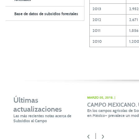
2013
2,952
Base de datos de subsidios forestales
2012
2,671
2011
1,856
2010
1,20
Últimas
MARZO 05, 2018. |
CAMPO MEXICANO. Un 
actualizaciones
En los campos agrícolas de Son
en México— prevalece un mode
Las más recientes notas acerca de
Subsidios al Campo
<
>