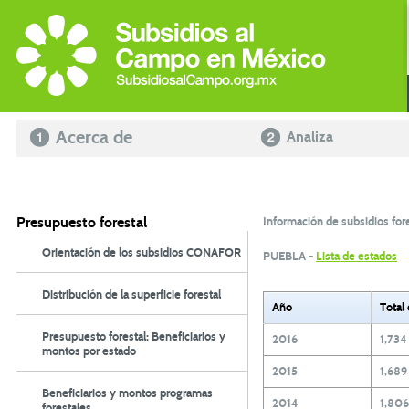
Acerca de
Analiza
Presupuesto forestal
Información de subsidios fore
Orientación de los subsidios CONAFOR
PUEBLA -
Lista de estados
Distribución de la superficie forestal
Año
Total
Presupuesto forestal: Beneficiarios y
2016
1,734
montos por estado
2015
1,689
Beneficiarios y montos programas
2014
1,806
forestales