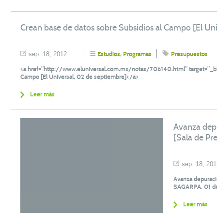
Crean base de datos sobre Subsidios al Campo [El Uni
sep. 18, 2012
Estudios
,
Programas
Presupuestos
<a href=”http://www.eluniversal.com.mx/notas/706140.html” target=”_bl
Campo [El Universal, 02 de septiembre]</a>
Leer más
Avanza dep
[Sala de Pr
sep. 18, 201
Avanza depuraci
SAGARPA, 01 de
Leer más