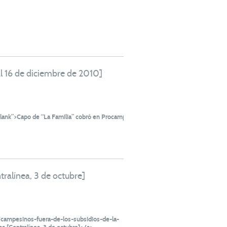
l 16 de diciembre de 2010]
lank”>Capo de “La Familia” cobró en Procampo
tralínea, 3 de octubre]
/campesinos-fuera-de-los-subsidios-de-la-