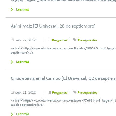
sagarpa/” target=”_blank”>Campesinos, fuera de los subsidios de la Sagarp
Leer más
Así ni maíz [El Universal. 28 de septiembre]
sep. 22, 2012
Programas
Presupuestos
<a href=”http://www.eluniversal.com.mx/editoriales/50040.html” target=”
septiembre]</a>
Leer más
Crisis eterna en el Campo [El Universal, 02 de septie
sep. 21, 2012
Programas
Presupuestos
<a href=”http://www.eluniversal.com.mx/estados/77698.html” target=”_bla
02 de septiembre]</a>
Leer más