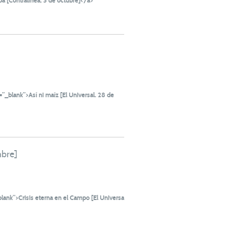
a [Contralínea, 3 de octubre]</a>
_blank”>Así ni maíz [El Universal. 28 de
mbre]
nk”>Crisis eterna en el Campo [El Universal,