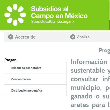
Acerca de
Analiza
Pro
Progan
Información
Búsqueda por nombre
sustentable
consultar in
Concentración
municipio, 
Distribución geográfica
ganado o su 
aretes para 