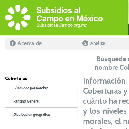
Acerca de
Analiza
Búsqueda d
nombre Co
Coberturas
Información
Búsqueda por nombre
Coberturas y
cuánto ha rec
Ranking General
y los nivele
Distribución geográfica
morales, el 