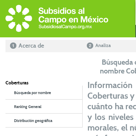
Acerca de
Analiza
Búsqueda d
nombre Co
Coberturas
Información
Búsqueda por nombre
Coberturas y
cuánto ha rec
Ranking General
y los nivele
Distribución geográfica
morales, el 