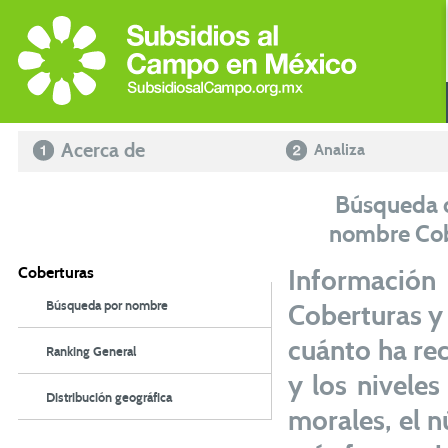
Acerca de
Analiza
Búsqueda d
nombre Co
Coberturas
Información
Búsqueda por nombre
Coberturas y
cuánto ha rec
Ranking General
y los nivele
Distribución geográfica
morales, el 