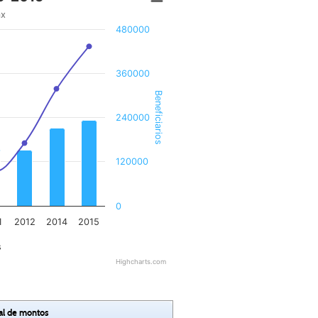
mx
480000
360000
Beneficiarios
240000
120000
0
1
2012
2014
2015
s
Highcharts.com
al de montos