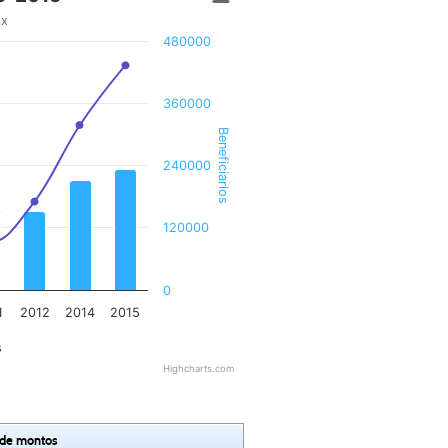
mx
480000
360000
Beneficiarios
240000
120000
0
1
2012
2014
2015
s
Highcharts.com
 de montos