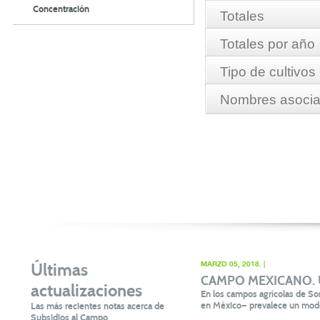
Concentración
Totales
Totales por año
Hectareas:
11,641.80
Tipo de cultivos
Nombres asociad
Monto:
$11,211,053.40
Año
GUAJE
2008
CAVAZOS CARDENAS S.
2009
CAVAZOS CARDENAS S.
2010
2011
2012
2013
Últimas
MARZO 05, 2018. |
CAMPO MEXICANO. Un 
actualizaciones
2014
En los campos agrícolas de Son
en México— prevalece un mode
Las más recientes notas acerca de
Subsidios al Campo