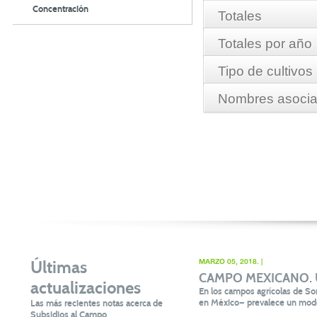
Concentración
Totales
Totales por año
Hectareas:
6,620.64
Tipo de cultivos
Nombres asociad
Monto:
$6,375,672.93
Año
LECHUGA
2006
ALMENDRA
PISTACHE
LOS PRIMEROS DE CO
2007
COQUITO DE ACEITE
LOS PRIMEROS DE CO
SORGO ESCOBERO
2009
LOS PRIMEROS DE CO
ROMERO
2010
2011
2013
Últimas
MARZO 05, 2018. |
CAMPO MEXICANO. Un 
actualizaciones
2014
En los campos agrícolas de Son
en México— prevalece un mode
Las más recientes notas acerca de
Subsidios al Campo