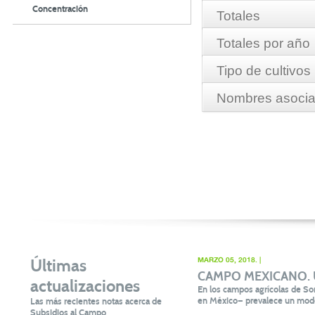
Concentración
Totales
Totales por año
Hectareas:
7,313.21
Tipo de cultivos
Nombres asociad
Monto:
$7,042,623.31
Año
GRANADA ROJA
2006
MELON VALENCIANO 
SORGO ESCOBERO
SPR FERIVA DE RI
2007
FERIVA SPR DE RI
2008
FERIVA SPR DE RL
2009
2010
2011
Últimas
MARZO 05, 2018. |
CAMPO MEXICANO. Un 
actualizaciones
2013
En los campos agrícolas de Son
en México— prevalece un mode
Las más recientes notas acerca de
Subsidios al Campo