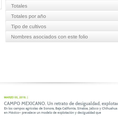
Totales
Totales por año
Hectareas:
7,201.24
Tipo de cultivos
Nombres asociados con este folio
Monto:
$6,942,193.66
Año
Hectareas
GRANADA ROJA
2006
1,506.69
MELON VALENCIANO (HONEY DEW)
PLATANO MACHO
CEUTA PRODUCE SA DE CV
2007
1,985.53
COQUITO DE ACEITE
CEUTA PRODUCE S DE RL DE CV
2008
2,066.93
2009
782.90
2010
651.51
2011
103.84
MARZO 05, 2018. |
CAMPO MEXICANO. Un retrato de desigualdad, explota
2013
103.84
En los campos agrícolas de Sonora, Baja California, Sinaloa, Jalisco y Chihuah
en México— prevalece un modelo de explotación y desigualdad que