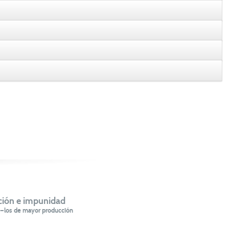
Monto
$1,450,942.47
$1,912,065.39
$1,990,453.59
$761,326.00
$627,406.21
$100,000.00
ción e impunidad
$100,000.00
ua —los de mayor producción